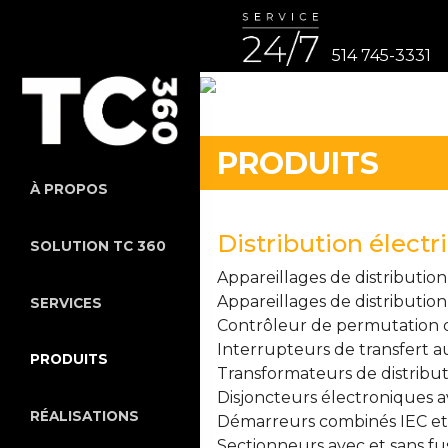
514 745-3331
PRODUITS
À PROPOS
Distribution électr
SOLUTION TC 360
Appareillages de distributio
Appareillages de distributio
SERVICES
Contrôleur de permutation 
Interrupteurs de transfert
PRODUITS
Transformateurs de distribut
Disjoncteurs électroniques
RÉALISATIONS
Démarreurs combinés IEC e
Sectionneurs avec et sans fu