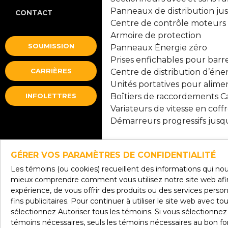
Panneaux de distribution ju
CONTACT
Centre de contrôle moteurs
Armoire de protection
SOUMISSION
Panneaux Énergie zéro
Prises enfichables pour barr
CARRIÈRES
Centre de distribution d’éne
Unités portatives pour alim
INFOLETTRES
Boîtiers de raccordements C
Variateurs de vitesse en coff
Démarreurs progressifs jusq
GÉRER VOS PARAMÈTRES DE CONFIDENTIALITÉ
Distribution élect
Les témoins (ou cookies) recueillent des informations qui n
Sous-stations intérieures et 
mieux comprendre comment vous utilisez notre site web afin
Appareillage de commutation r
expérience, de vous offrir des produits ou des services person
Interrupteurs de transfert 
fins publicitaires. Pour continuer à utiliser le site web avec to
sélectionnez Autoriser tous les témoins. Si vous sélectionne
Transformateurs de puissanc
témoins nécessaires, seuls les témoins nécessaires au bon 
Transformateurs de puissanc