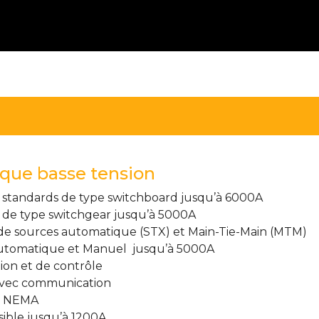
ique basse tension
n standards de type switchboard jusqu’à 6000A
n de type switchgear jusqu’à 5000A
de sources automatique (STX) et Main-Tie-Main (MTM)
 automatique et Manuel jusqu’à 5000A
ion et de contrôle
 avec communication
t NEMA
sible jusqu’à 1200A