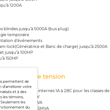
squ’à 1200A
es blindes jusqu’à 5000A (bus plug)
rgie temporaire
entation d’événements
am-lock(Génératrice et Banc de charge) jusqu’à 2500A
ret jusqu’à 100HP
u’à 150HP
rique moyenne tension
ous permettent de
extérieures
 d'améliorer votre
ésistant aux arcs internes 1A à 2BC pour les classes de 
nalisés et à des
automatique 5 à 25kV
us les témoins,
z Seulement les
e à sec jusqu’à 15MVA
fonctionnement du
e à l’huile jusqu’à 25MVA